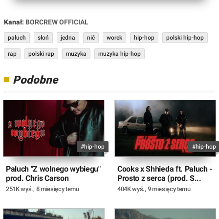
Kanał:
BORCREW OFFICIAL
paluch
słoń
jedna
nić
worek
hip-hop
polski hip-hop
rap
polski rap
muzyka
muzyka hip-hop
Podobne
#hip-hop
#hip-hop
Paluch "Z wolnego wybiegu"
Cooks x Shhieda ft. Paluch -
prod. Chris Carson
Prosto z serca (prod. S...
251K wyś.
,
8 miesięcy temu
404K wyś.
,
9 miesięcy temu