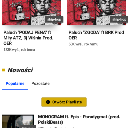
#hip-hop
#hip-hop
Paluch "PODAJ PENA" ft
Paluch "ZGODA" ft BRK Prod
Miły ATZ, Dj Wiśnia Prod.
OER
OER
53K wyś.
,
rok temu
133K wyś.
,
rok temu
Nowości
Popularne
Pozostałe
Otwórz Playliste
MONOGRAM ft. Epis - Paradygmat (prod.
PolskiBeats)