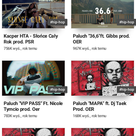
#hip-hop
#hip-hop
Kacper HTA - Słońce Cały
Paluch "36,6"ft. Gibbs prod.
Rok prod. PSR
OER
756K wyś.
,
rok temu
967K wyś.
,
rok temu
#hip-hop
#hip-hop
Paluch "VIP PASS" Ft. Nicole
Paluch "MAPA" ft. Dj Taek
Tymcio prod. Oer
Prod. OER
783K wyś.
,
rok temu
168K wyś.
,
rok temu