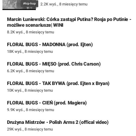
#hip-hop
2.2K wyś.
,
8 miesięcy temu
Marcin Łuniewski: Córka zastąpi Putina? Rosja po Putinie -
możliwe scenariusze| WINI
8.2K wyś.
,
8 miesięcy temu
FLORAL BUGS - MADONNA (prod. Ejten)
18K wyś.
,
8 miesięcy temu
FLORAL BUGS - MIĘSO (prod. Chris Carson)
6.2K wyś.
,
8 miesięcy temu
FLORAL BUGS - TAK BYWA (prod. Ejten x Bryan)
10K wyś.
,
8 miesięcy temu
FLORAL BUGS - CIEŃ (prod. Magiera)
9.9K wyś.
,
8 miesięcy temu
Drużyna Mistrzów - Polish Arms 2 (offical video)
29K wyś.
,
8 miesięcy temu