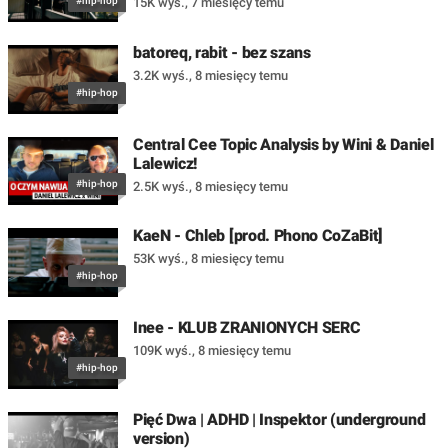
#hip-hop
15K wyś.
,
7 miesięcy temu
batoreq, rabit - bez szans
3.2K wyś.
,
8 miesięcy temu
#hip-hop
Central Cee Topic Analysis by Wini & Daniel
Lalewicz!
#hip-hop
2.5K wyś.
,
8 miesięcy temu
KaeN - Chleb [prod. Phono CoZaBit]
53K wyś.
,
8 miesięcy temu
#hip-hop
Inee - KLUB ZRANIONYCH SERC
109K wyś.
,
8 miesięcy temu
#hip-hop
Pięć Dwa | ADHD | Inspektor (underground
version)