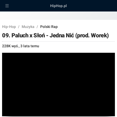
HipHop.pl
Hip-Hop
/
Muzyka
/
Polski Rap
09. Paluch x Słoń - Jedna Nić (prod. Worek)
228K wyś.
,
3 lata temu