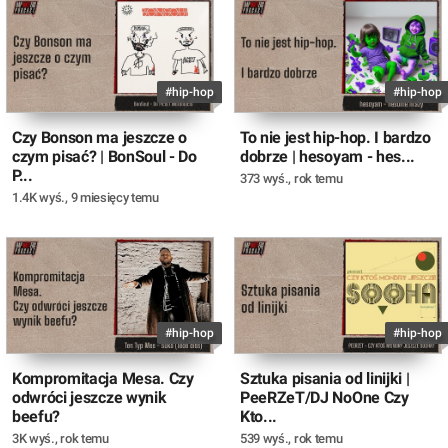
#hip-hop
#hip-hop
Czy Bonson ma jeszcze o
To nie jest hip-hop. I bardzo
czym pisać? | BonSoul - Do
dobrze | hesoyam - hes...
P...
373 wyś.
,
rok temu
1.4K wyś.
,
9 miesięcy temu
#hip-hop
#hip-hop
Kompromitacja Mesa. Czy
Sztuka pisania od linijki |
odwróci jeszcze wynik
PeeRZeT/DJ NoOne Czy
beefu?
Kto...
3K wyś.
,
rok temu
539 wyś.
,
rok temu