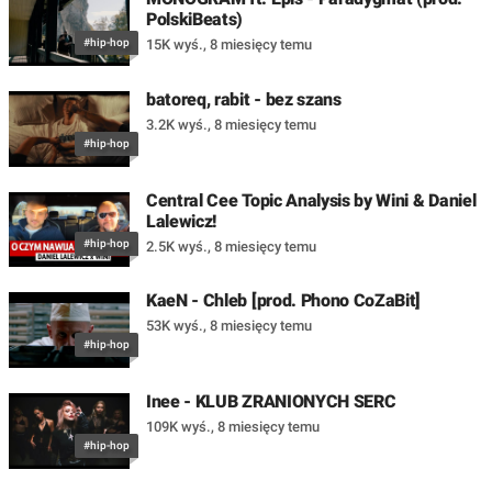
PolskiBeats)
#hip-hop
15K wyś.
,
8 miesięcy temu
batoreq, rabit - bez szans
3.2K wyś.
,
8 miesięcy temu
#hip-hop
Central Cee Topic Analysis by Wini & Daniel
Lalewicz!
#hip-hop
2.5K wyś.
,
8 miesięcy temu
KaeN - Chleb [prod. Phono CoZaBit]
53K wyś.
,
8 miesięcy temu
#hip-hop
Inee - KLUB ZRANIONYCH SERC
109K wyś.
,
8 miesięcy temu
#hip-hop