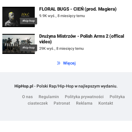
FLORAL BUGS - CIEŃ (prod. Magiera)
9.9K wyś.
,
8 miesięcy temu
#hip-hop
Drużyna Mistrzów - Polish Arms 2 (offical
video)
#hip-hop
29K wyś.
,
8 miesięcy temu
Więcej
HipHop.pl
- Polski Rap/Hip-Hop w najlepszym wydaniu.
O nas
Regulamin
Polityka prywatności
Polityka
ciasteczek
Patronat
Reklama
Kontakt