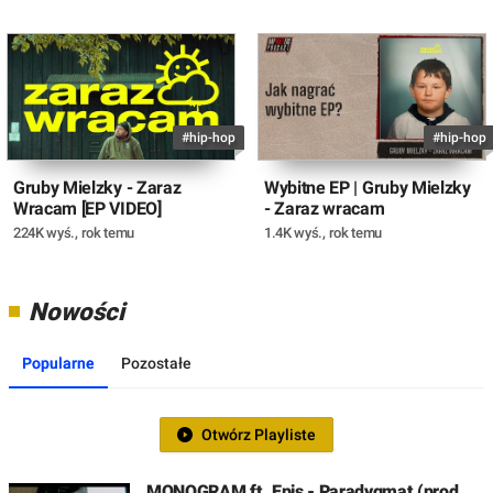
#hip-hop
#hip-hop
Gruby Mielzky - Zaraz
Wybitne EP | Gruby Mielzky
Wracam [EP VIDEO]
- Zaraz wracam
224K wyś.
,
rok temu
1.4K wyś.
,
rok temu
Nowości
Popularne
Pozostałe
Otwórz Playliste
MONOGRAM ft. Epis - Paradygmat (prod.