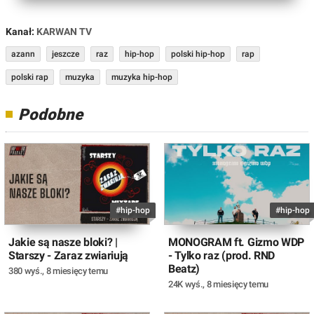
Kanał:
KARWAN TV
azann
jeszcze
raz
hip-hop
polski hip-hop
rap
polski rap
muzyka
muzyka hip-hop
Podobne
#hip-hop
#hip-hop
Jakie są nasze bloki? |
MONOGRAM ft. Gizmo WDP
Starszy - Zaraz zwiariują
- Tylko raz (prod. RND
Beatz)
380 wyś.
,
8 miesięcy temu
24K wyś.
,
8 miesięcy temu