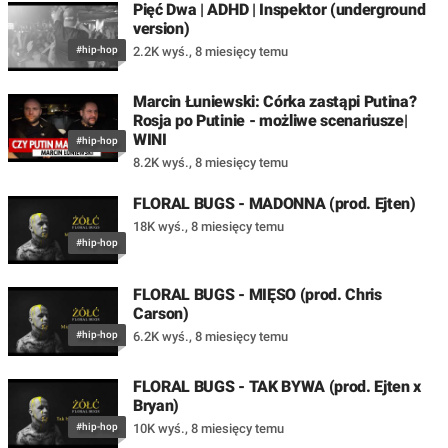
Pięć Dwa | ADHD | Inspektor (underground
version)
#hip-hop
2.2K wyś.
,
8 miesięcy temu
Marcin Łuniewski: Córka zastąpi Putina?
Rosja po Putinie - możliwe scenariusze|
WINI
#hip-hop
8.2K wyś.
,
8 miesięcy temu
FLORAL BUGS - MADONNA (prod. Ejten)
18K wyś.
,
8 miesięcy temu
#hip-hop
FLORAL BUGS - MIĘSO (prod. Chris
Carson)
#hip-hop
6.2K wyś.
,
8 miesięcy temu
FLORAL BUGS - TAK BYWA (prod. Ejten x
Bryan)
#hip-hop
10K wyś.
,
8 miesięcy temu