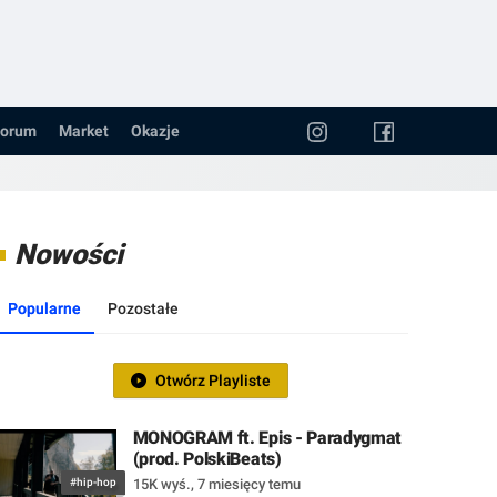
orum
Market
Okazje
Nowości
Popularne
Pozostałe
Otwórz Playliste
MONOGRAM ft. Epis - Paradygmat
(prod. PolskiBeats)
#hip-hop
15K wyś.
,
7 miesięcy temu