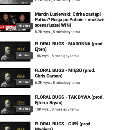
Marcin Łuniewski: Córka zastąpi
Putina? Rosja po Putinie - możliwe
scenariusze| WINI
#hip-hop
8.2K wyś.
,
8 miesięcy temu
FLORAL BUGS - MADONNA (prod.
Ejten)
#hip-hop
18K wyś.
,
8 miesięcy temu
FLORAL BUGS - MIĘSO (prod.
Chris Carson)
#hip-hop
6.2K wyś.
,
8 miesięcy temu
FLORAL BUGS - TAK BYWA (prod.
Ejten x Bryan)
#hip-hop
10K wyś.
,
8 miesięcy temu
FLORAL BUGS - CIEŃ (prod.
Magiera)