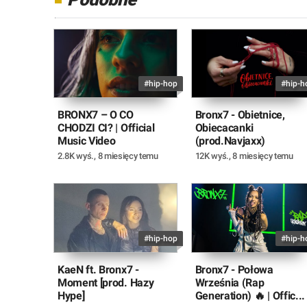
#hip-hop
#hip-h
BRONX7 – O CO
Bronx7 - Obietnice,
CHODZI CI? | Official
Obiecacanki
Music Video
(prod.Navjaxx)
2.8K wyś.
,
8 miesięcy temu
12K wyś.
,
8 miesięcy temu
#hip-hop
#hip-h
KaeN ft. Bronx7 -
Bronx7 - Połowa
Moment [prod. Hazy
Września (Rap
Hype]
Generation) 🔥 | Offic...