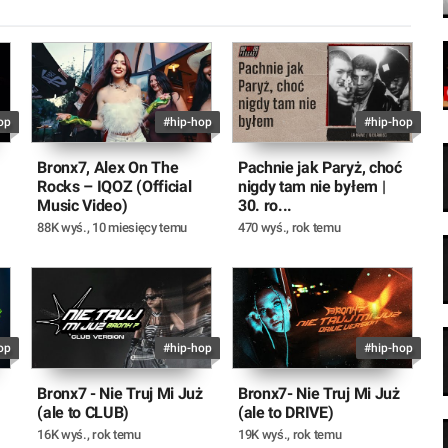
op
#hip-hop
#hip-hop
Bronx7, Alex On The
Pachnie jak Paryż, choć
Rocks – IQOZ (Official
nigdy tam nie byłem |
Music Video)
30. ro...
88K wyś.
,
10 miesięcy temu
470 wyś.
,
rok temu
op
#hip-hop
#hip-hop
Bronx7 - Nie Truj Mi Już
Bronx7- Nie Truj Mi Już
(ale to CLUB)
(ale to DRIVE)
16K wyś.
,
rok temu
19K wyś.
,
rok temu