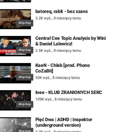
batoreq, rabit - bez szans
3.2K wyś.
,
8 miesięcy temu
#hip-hop
Central Cee Topic Analysis by Wini
& Daniel Lalewicz!
#hip-hop
2.5K wyś.
,
8 miesięcy temu
KaeN - Chleb [prod. Phono
CoZaBit]
#hip-hop
53K wyś.
,
8 miesięcy temu
Inee - KLUB ZRANIONYCH SERC
109K wyś.
,
8 miesięcy temu
#hip-hop
Pięć Dwa | ADHD | Inspektor
(underground version)
#hip-hop
2.2K wyś.
,
8 miesięcy temu