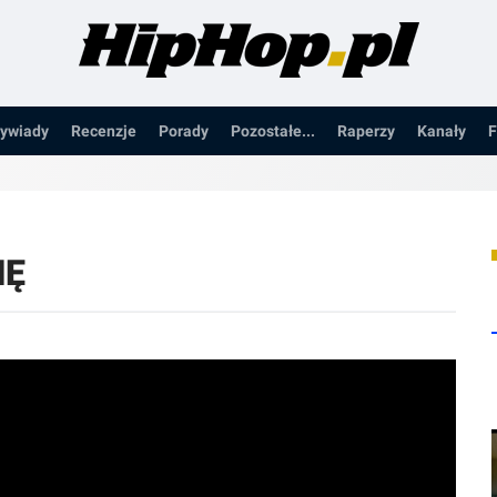
ywiady
Recenzje
Porady
Pozostałe...
Raperzy
Kanały
F
IĘ