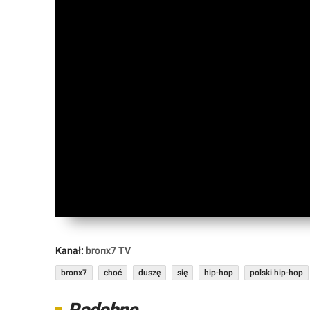
Forum
Market
Okazje
Kanał:
broᴨx7 TV
bronx7
choć
duszę
się
hip-hop
polski hip-hop
Podobne