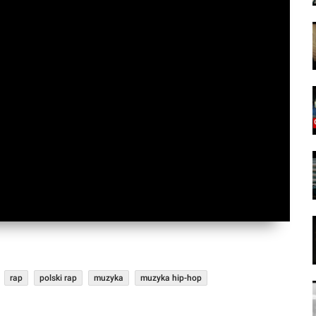
rap
polski rap
muzyka
muzyka hip-hop