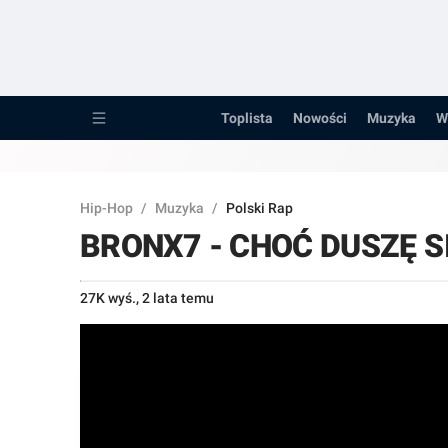
Toplista
Nowości
Toplista
Nowości
Muzyka
W
Muzyka
Wywiady
Hip-Hop
/
Muzyka
/
Polski Rap
Recenzje
BRONX7 - CHOĆ DUSZĘ S
Porady
27K wyś.
,
2 lata temu
Pozostałe...
Raperzy
Kanały