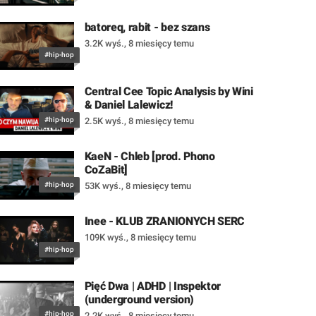
batoreq, rabit - bez szans
3.2K wyś.
,
8 miesięcy temu
#hip-hop
Central Cee Topic Analysis by Wini
& Daniel Lalewicz!
#hip-hop
2.5K wyś.
,
8 miesięcy temu
KaeN - Chleb [prod. Phono
CoZaBit]
#hip-hop
53K wyś.
,
8 miesięcy temu
Inee - KLUB ZRANIONYCH SERC
109K wyś.
,
8 miesięcy temu
#hip-hop
Pięć Dwa | ADHD | Inspektor
(underground version)
#hip-hop
2.2K wyś.
,
8 miesięcy temu