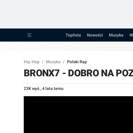
Toplista
Nowości
Toplista
Nowości
Muzyka
W
Muzyka
Wywiady
Hip-Hop
/
Muzyka
/
Polski Rap
Recenzje
BRONX7 - DOBRO NA PO
Porady
23K wyś.
,
4 lata temu
Pozostałe...
Raperzy
Kanały