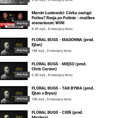
Marcin Łuniewski: Córka zastąpi
Putina? Rosja po Putinie - możliwe
scenariusze| WINI
#hip-hop
8.2K wyś.
,
8 miesięcy temu
FLORAL BUGS - MADONNA (prod.
Ejten)
#hip-hop
18K wyś.
,
8 miesięcy temu
FLORAL BUGS - MIĘSO (prod.
Chris Carson)
#hip-hop
6.2K wyś.
,
8 miesięcy temu
FLORAL BUGS - TAK BYWA (prod.
Ejten x Bryan)
#hip-hop
10K wyś.
,
8 miesięcy temu
FLORAL BUGS - CIEŃ (prod.
Magiera)