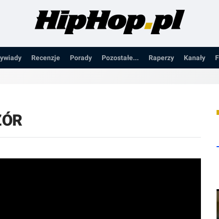
ywiady
Recenzje
Porady
Pozostałe...
Raperzy
Kanały
F
ZÓR