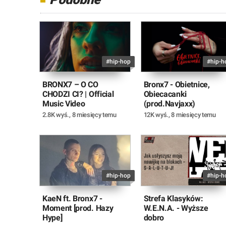
#hip-hop
#hip-h
BRONX7 – O CO
Bronx7 - Obietnice,
CHODZI CI? | Official
Obiecacanki
Music Video
(prod.Navjaxx)
2.8K wyś.
,
8 miesięcy temu
12K wyś.
,
8 miesięcy temu
#hip-hop
#hip-h
KaeN ft. Bronx7 -
Strefa Klasyków:
Moment [prod. Hazy
W.E.N.A. - Wyższe
Hype]
dobro