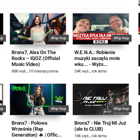
op
#hip-hop
#hip-hop
Bronx7, Alex On The
W.E.N.A.: Robienie
Rocks – IQOZ (Official
muzyki zaczęło mnie
Music Video)
wku... - Wyżs...
88K wyś.
,
10 miesięcy temu
24K wyś.
,
rok temu
op
#hip-hop
#hip-hop
Bronx7 - Połowa
Bronx7 - Nie Truj Mi Już
Września (Rap
(ale to CLUB)
Generation) 🔥 | Offic...
16K wyś.
,
rok temu