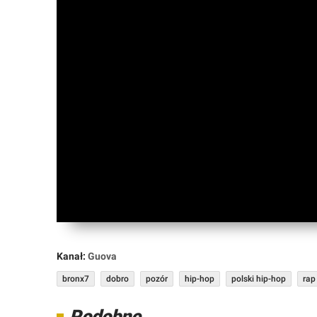
Forum
Market
Okazje
Kanał:
Guova
bronx7
dobro
pozór
hip-hop
polski hip-hop
rap
Podobne