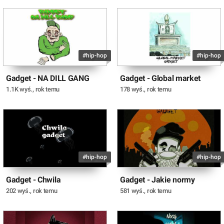
#hip-hop
#hip-hop
Gadget - NA DILL GANG
Gadget - Global market
1.1K wyś.
,
rok temu
178 wyś.
,
rok temu
#hip-hop
#hip-hop
Gadget - Chwila
Gadget - Jakie normy
202 wyś.
,
rok temu
581 wyś.
,
rok temu