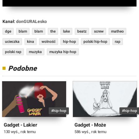
Kanał:
donGURALesko
dge
blam
blam
the
lake
beatz
screw
matheo
ucieczka
kina
wolność
hip-hop
polski hip-hop
rap
polski rap
muzyka
muzyka hip-hop
Podobne
#hip-hop
#hip-hop
Gadget - Lakier
Gadget - Może
130 wyś.
,
rok temu
586 wyś.
,
rok temu