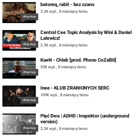
batoreq, rabit - bez szans
3.2K wyś.
,
8 miesięcy temu
#hip-hop
Central Cee Topic Analysis by Wini & Daniel
Lalewicz!
#hip-hop
2.5K wyś.
,
8 miesięcy temu
KaeN - Chleb [prod. Phono CoZaBit]
53K wyś.
,
8 miesięcy temu
#hip-hop
Inee - KLUB ZRANIONYCH SERC
109K wyś.
,
8 miesięcy temu
#hip-hop
Pięć Dwa | ADHD | Inspektor (underground
version)
#hip-hop
2.2K wyś.
,
8 miesięcy temu