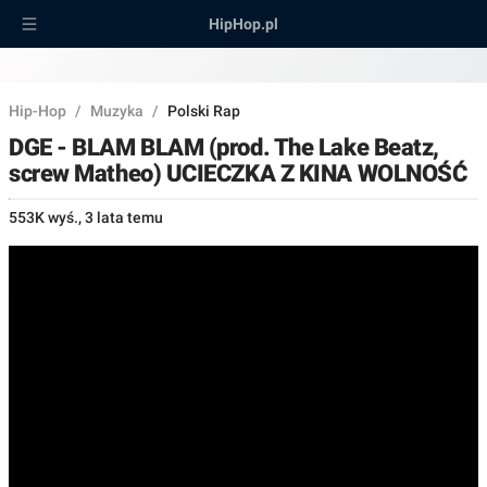
HipHop.pl
Hip-Hop
/
Muzyka
/
Polski Rap
DGE - BLAM BLAM (prod. The Lake Beatz,
screw Matheo) UCIECZKA Z KINA WOLNOŚĆ
553K wyś.
,
3 lata temu