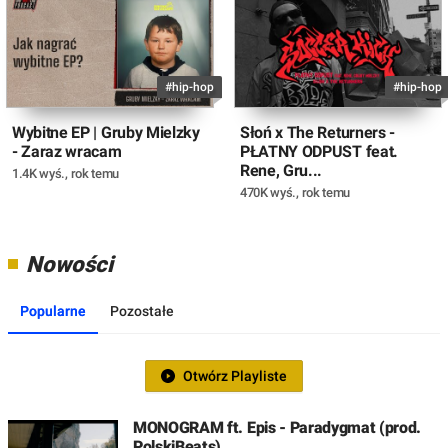
#hip-hop
#hip-hop
Wybitne EP | Gruby Mielzky
Słoń x The Returners -
- Zaraz wracam
PŁATNY ODPUST feat.
Rene, Gru...
1.4K wyś.
,
rok temu
470K wyś.
,
rok temu
Nowości
Popularne
Pozostałe
Otwórz Playliste
MONOGRAM ft. Epis - Paradygmat (prod.
PolskiBeats)