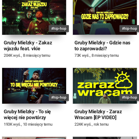
#hip-hop
#hip-hop
Gruby Mielzky - Zakaz
Gruby Mielzky - Gdzie nas
wjazdu feat. vkie
to zaprowadzi?
204K wyś.
,
8 miesięcy temu
73K wyś.
,
8 miesięcy temu
#hip-hop
#hip-hop
Gruby Mielzky - To się
Gruby Mielzky - Zaraz
więcej nie powtórzy
Wracam [EP VIDEO]
193K wyś.
,
10 miesięcy temu
224K wyś.
,
rok temu