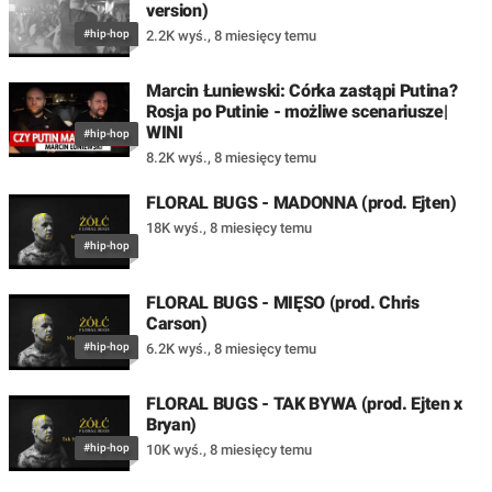
version)
#hip-hop
2.2K wyś.
,
8 miesięcy temu
Marcin Łuniewski: Córka zastąpi Putina?
Rosja po Putinie - możliwe scenariusze|
WINI
#hip-hop
8.2K wyś.
,
8 miesięcy temu
FLORAL BUGS - MADONNA (prod. Ejten)
18K wyś.
,
8 miesięcy temu
#hip-hop
FLORAL BUGS - MIĘSO (prod. Chris
Carson)
#hip-hop
6.2K wyś.
,
8 miesięcy temu
FLORAL BUGS - TAK BYWA (prod. Ejten x
Bryan)
#hip-hop
10K wyś.
,
8 miesięcy temu