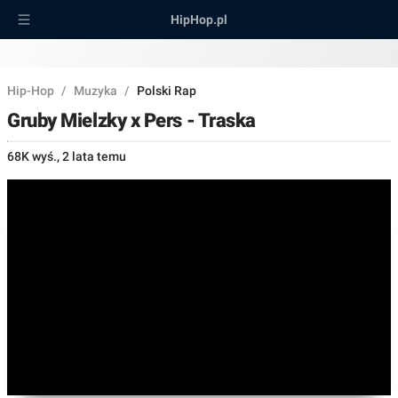
HipHop.pl
Hip-Hop
/
Muzyka
/
Polski Rap
Gruby Mielzky x Pers - Traska
68K wyś.
,
2 lata temu