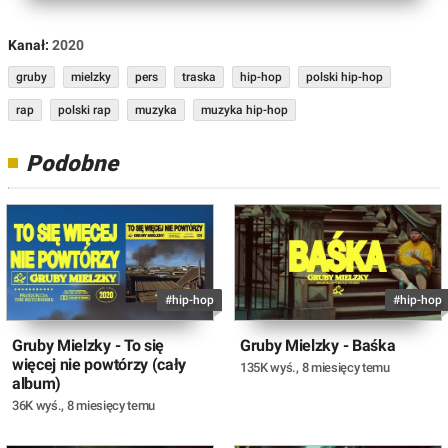
Kanał:
2020
gruby
mielzky
pers
traska
hip-hop
polski hip-hop
rap
polski rap
muzyka
muzyka hip-hop
Podobne
#hip-hop
#hip-hop
Gruby Mielzky - To się
Gruby Mielzky - Baśka
więcej nie powtórzy (cały
135K wyś.
,
8 miesięcy temu
album)
36K wyś.
,
8 miesięcy temu