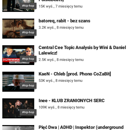
#hip-hop
15K wyś.
,
7 miesięcy temu
batoreq, rabit - bez szans
3.2K wyś.
,
8 miesięcy temu
#hip-hop
Central Cee Topic Analysis by Wini & Daniel
Lalewicz!
#hip-hop
2.5K wyś.
,
8 miesięcy temu
KaeN - Chleb [prod. Phono CoZaBit]
53K wyś.
,
8 miesięcy temu
#hip-hop
Inee - KLUB ZRANIONYCH SERC
109K wyś.
,
8 miesięcy temu
#hip-hop
Pięć Dwa | ADHD | Inspektor (underground