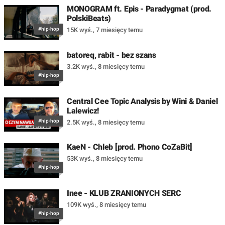
MONOGRAM ft. Epis - Paradygmat (prod.
PolskiBeats)
#hip-hop
15K wyś.
,
7 miesięcy temu
batoreq, rabit - bez szans
3.2K wyś.
,
8 miesięcy temu
#hip-hop
Central Cee Topic Analysis by Wini & Daniel
Lalewicz!
#hip-hop
2.5K wyś.
,
8 miesięcy temu
KaeN - Chleb [prod. Phono CoZaBit]
53K wyś.
,
8 miesięcy temu
#hip-hop
Inee - KLUB ZRANIONYCH SERC
109K wyś.
,
8 miesięcy temu
#hip-hop