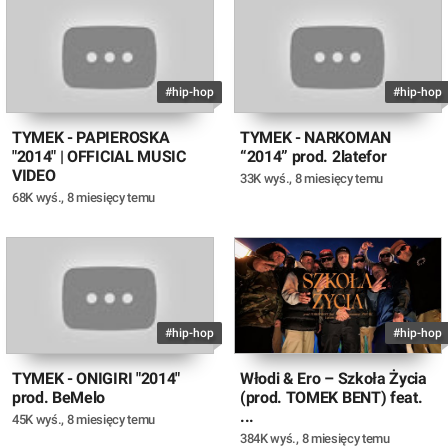
#hip-hop
#hip-hop
TYMEK - PAPIEROSKA
TYMEK - NARKOMAN
"2014" | OFFICIAL MUSIC
“2014” prod. 2latefor
VIDEO
33K wyś.
,
8 miesięcy temu
68K wyś.
,
8 miesięcy temu
#hip-hop
#hip-hop
TYMEK - ONIGIRI "2014"
Włodi & Ero – Szkoła Życia
prod. BeMelo
(prod. TOMEK BENT) feat.
...
45K wyś.
,
8 miesięcy temu
384K wyś.
,
8 miesięcy temu