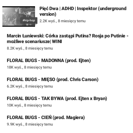
Pięć Dwa | ADHD | Inspektor (underground
version)
#hip-hop
2.2K wyś.
,
8 miesięcy temu
Marcin Łuniewski: Córka zastąpi Putina? Rosja po Putinie -
możliwe scenariusze| WINI
8.2K wyś.
,
8 miesięcy temu
FLORAL BUGS - MADONNA (prod. Ejten)
18K wyś.
,
8 miesięcy temu
FLORAL BUGS - MIĘSO (prod. Chris Carson)
6.2K wyś.
,
8 miesięcy temu
FLORAL BUGS - TAK BYWA (prod. Ejten x Bryan)
10K wyś.
,
8 miesięcy temu
FLORAL BUGS - CIEŃ (prod. Magiera)
9.9K wyś.
,
8 miesięcy temu