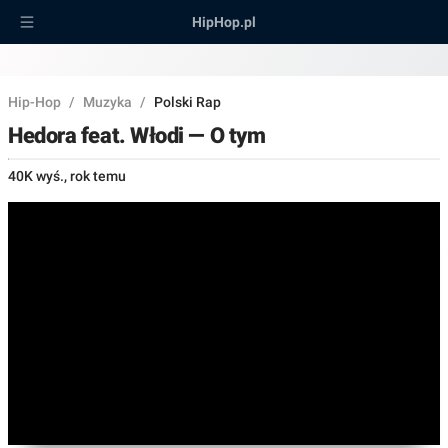
HipHop.pl
Hip-Hop
/
Muzyka
/
Polski Rap
Hedora feat. Włodi — O tym
40K wyś.
,
rok temu