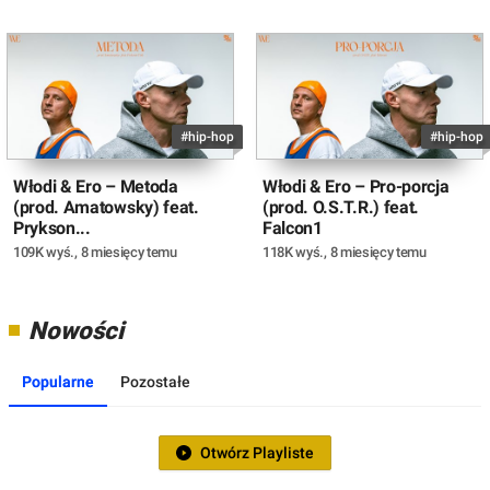
#hip-hop
#hip-hop
Włodi & Ero – Metoda
Włodi & Ero – Pro-porcja
(prod. Amatowsky) feat.
(prod. O.S.T.R.) feat.
Prykson...
Falcon1
109K wyś.
,
8 miesięcy temu
118K wyś.
,
8 miesięcy temu
Nowości
Popularne
Pozostałe
Otwórz Playliste