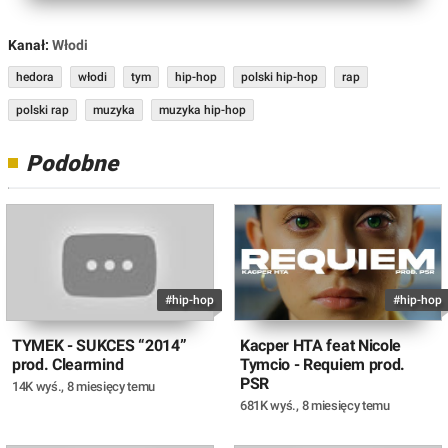
Kanał:
Włodi
hedora
włodi
tym
hip-hop
polski hip-hop
rap
polski rap
muzyka
muzyka hip-hop
Podobne
#hip-hop
#hip-hop
TYMEK - SUKCES “2014”
Kacper HTA feat Nicole
prod. Clearmind
Tymcio - Requiem prod.
PSR
14K wyś.
,
8 miesięcy temu
681K wyś.
,
8 miesięcy temu