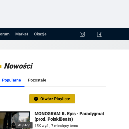
orum
Market
Okazje
Nowości
Popularne
Pozostałe
Otwórz Playliste
MONOGRAM ft. Epis - Paradygmat
(prod. PolskiBeats)
#hip-hop
15K wyś.
,
7 miesięcy temu