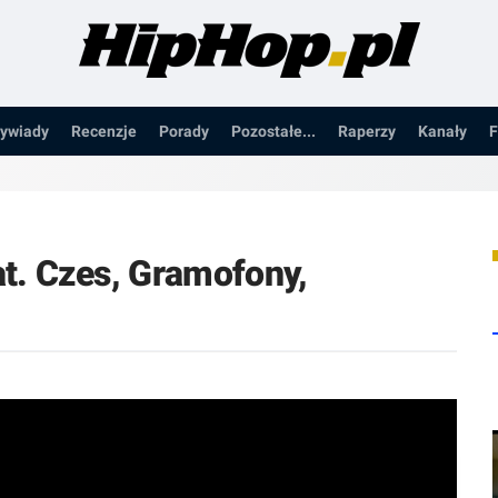
ywiady
Recenzje
Porady
Pozostałe...
Raperzy
Kanały
F
t. Czes, Gramofony,