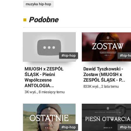
muzyka hip-hop
Podobne
#hip-hop
#hip-h
MIUOSH x ZESPÓŁ
Dawid Tyszkowski -
ŚLĄSK - Pieśni
Zostaw (MIUOSH x
Współczesne
ZESPÓŁ ŚLĄSK - P...
ANTOLOGIA...
833K wyś.
,
2 lata temu
3K wyś.
,
8 miesięcy temu
#hip-hop
#hip-h