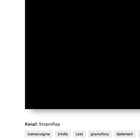
Forum
Market
Okazje
Kanał:
StoproRap
icemansigma
źródło
czes
gramofony
djelement