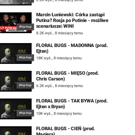
Marcin Łuniewski: Córka zastąpi
Putina? Rosja po Putinie - możliwe
scenariusze| WINI
#hip-hop
8.2K wyś.
,
8 miesięcy temu
FLORAL BUGS - MADONNA (prod.
Ejten)
#hip-hop
18K wyś.
,
8 miesięcy temu
FLORAL BUGS - MIĘSO (prod.
Chris Carson)
#hip-hop
6.2K wyś.
,
8 miesięcy temu
FLORAL BUGS - TAK BYWA (prod.
Ejten x Bryan)
#hip-hop
10K wyś.
,
8 miesięcy temu
FLORAL BUGS - CIEŃ (prod.
Magiera)