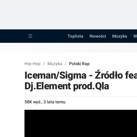
Toplista
Nowości
Toplista
Nowości
Muzyka
W
Muzyka
Wywiady
Hip-Hop
/
Muzyka
/
Polski Rap
Recenzje
Iceman/Sigma - Źródło fea
Porady
Dj.Element prod.Qla
Pozostałe...
58K wyś.
,
3 lata temu
Raperzy
Kanały