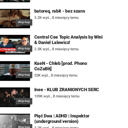
batoreq, rabit - bez szans
3.2K wyś.
,
8 miesięcy temu
#hip-hop
Central Cee Topic Analysis by Wini
& Daniel Lalewicz!
#hip-hop
2.5K wyś.
,
8 miesięcy temu
KaeN - Chleb [prod. Phono
CoZaBit]
#hip-hop
53K wyś.
,
8 miesięcy temu
Inee - KLUB ZRANIONYCH SERC
109K wyś.
,
8 miesięcy temu
#hip-hop
Pięć Dwa | ADHD | Inspektor
(underground version)
#hip-hop
2.2K wyś.
,
8 miesięcy temu