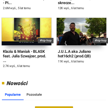
- Pi...
skrecze...
2.6M wyś.
,
5 lat temu
12K wyś.
,
6 lat temu
#hip-hop
#hip-hop
Klaziu & Maniak - BLASK
J.U.L.A aka Juliano
feat. Julia Szwajcer, prod.
hot16ch2 (prod.QB)
...
11K wyś.
,
6 lat temu
2.7K wyś.
,
6 lat temu
Nowości
Popularne
Pozostałe