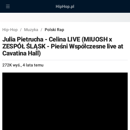
HipHop.pl
Hip-Hop
/
Muzyka
/
Polski Rap
Julia Pietrucha - Celina LIVE (MIUOSH x
ZESPÓŁ ŚLĄSK - Pieśni Współczesne live at
Cavatina Hall)
272K wyś.
,
4 lata temu