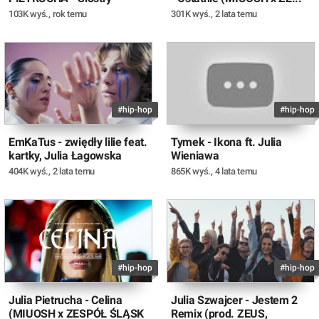
103K wyś.
,
rok temu
301K wyś.
,
2 lata temu
#hip-hop
#hip-hop
EmKaTus - zwiędły lilie feat.
Tymek - Ikona ft. Julia
kartky, Julia Łagowska
Wieniawa
404K wyś.
,
2 lata temu
865K wyś.
,
4 lata temu
#hip-hop
#hip-hop
Julia Pietrucha - Celina
Julia Szwajcer - Jestem 2
(MIUOSH x ZESPÓŁ ŚLĄSK
Remix (prod. ZEUS,