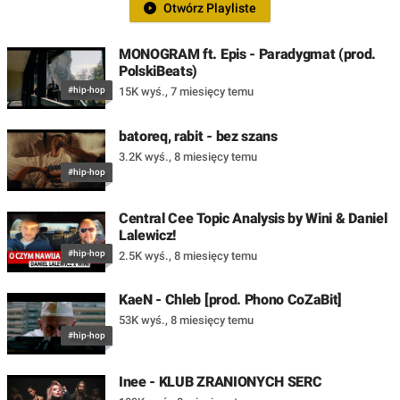
Otwórz Playliste
MONOGRAM ft. Epis - Paradygmat (prod.
PolskiBeats)
#hip-hop
15K wyś.
,
7 miesięcy temu
batoreq, rabit - bez szans
3.2K wyś.
,
8 miesięcy temu
#hip-hop
Central Cee Topic Analysis by Wini & Daniel
Lalewicz!
#hip-hop
2.5K wyś.
,
8 miesięcy temu
KaeN - Chleb [prod. Phono CoZaBit]
53K wyś.
,
8 miesięcy temu
#hip-hop
Inee - KLUB ZRANIONYCH SERC