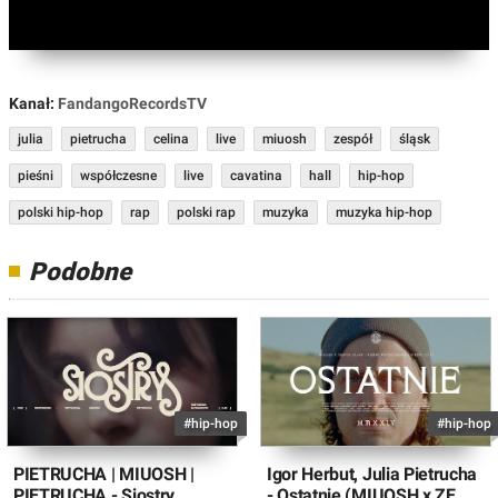
Kanał:
FandangoRecordsTV
julia
pietrucha
celina
live
miuosh
zespół
śląsk
pieśni
współczesne
live
cavatina
hall
hip-hop
polski hip-hop
rap
polski rap
muzyka
muzyka hip-hop
Podobne
#hip-hop
#hip-hop
PIETRUCHA | MIUOSH |
Igor Herbut, Julia Pietrucha
PIETRUCHA - Siostry
- Ostatnie (MIUOSH x ZE...