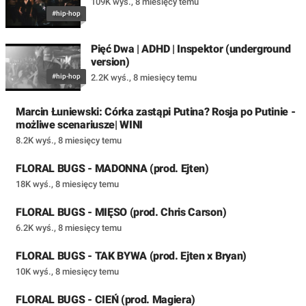
109K wyś.
,
8 miesięcy temu
#hip-hop
Pięć Dwa | ADHD | Inspektor (underground
version)
#hip-hop
2.2K wyś.
,
8 miesięcy temu
Marcin Łuniewski: Córka zastąpi Putina? Rosja po Putinie -
możliwe scenariusze| WINI
8.2K wyś.
,
8 miesięcy temu
FLORAL BUGS - MADONNA (prod. Ejten)
18K wyś.
,
8 miesięcy temu
FLORAL BUGS - MIĘSO (prod. Chris Carson)
6.2K wyś.
,
8 miesięcy temu
FLORAL BUGS - TAK BYWA (prod. Ejten x Bryan)
10K wyś.
,
8 miesięcy temu
FLORAL BUGS - CIEŃ (prod. Magiera)