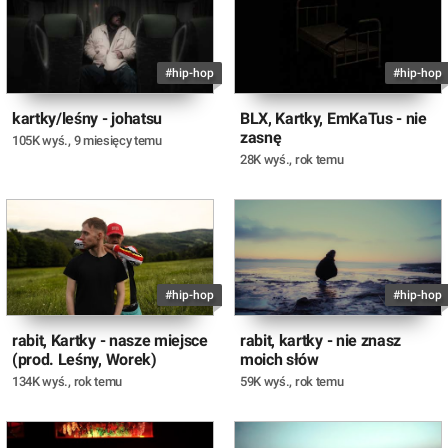
#hip-hop
#hip-hop
kartky/leśny - johatsu
BLX, Kartky, EmKaTus - nie
zasnę
105K wyś.
,
9 miesięcy temu
28K wyś.
,
rok temu
#hip-hop
#hip-hop
rabit, Kartky - nasze miejsce
rabit, kartky - nie znasz
(prod. Leśny, Worek)
moich słów
134K wyś.
,
rok temu
59K wyś.
,
rok temu