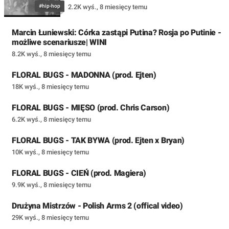
#hip-hop
2.2K wyś.
,
8 miesięcy temu
Marcin Łuniewski: Córka zastąpi Putina? Rosja po Putinie -
możliwe scenariusze| WINI
8.2K wyś.
,
8 miesięcy temu
FLORAL BUGS - MADONNA (prod. Ejten)
18K wyś.
,
8 miesięcy temu
FLORAL BUGS - MIĘSO (prod. Chris Carson)
6.2K wyś.
,
8 miesięcy temu
FLORAL BUGS - TAK BYWA (prod. Ejten x Bryan)
10K wyś.
,
8 miesięcy temu
FLORAL BUGS - CIEŃ (prod. Magiera)
9.9K wyś.
,
8 miesięcy temu
Drużyna Mistrzów - Polish Arms 2 (offical video)
29K wyś.
,
8 miesięcy temu