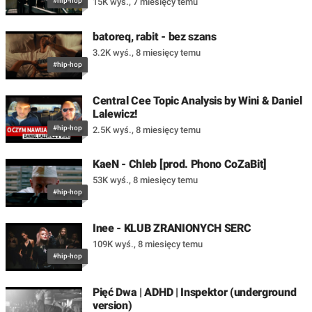
#hip-hop
15K wyś.
,
7 miesięcy temu
batoreq, rabit - bez szans
3.2K wyś.
,
8 miesięcy temu
#hip-hop
Central Cee Topic Analysis by Wini & Daniel
Lalewicz!
#hip-hop
2.5K wyś.
,
8 miesięcy temu
KaeN - Chleb [prod. Phono CoZaBit]
53K wyś.
,
8 miesięcy temu
#hip-hop
Inee - KLUB ZRANIONYCH SERC
109K wyś.
,
8 miesięcy temu
#hip-hop
Pięć Dwa | ADHD | Inspektor (underground
version)