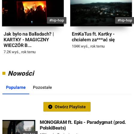
#hip-hop
#hip-hop
Jak było na Balladach? |
EmKaTus ft. Kartky -
KARTKY - MAGICZNY
chciałem za***ać się
WIECZÓR B...
104K wyś.
,
rok temu
7.2K wyś.
,
rok temu
Nowości
Popularne
Pozostałe
Otwórz Playliste
MONOGRAM ft. Epis - Paradygmat (prod.
PolskiBeats)