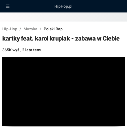
HipHop.pl
Hip-Hop
/
Muzyka
/
Polski Rap
kartky feat. karol krupiak - zabawa w Ciebie
365K wyś.
,
2 lata temu