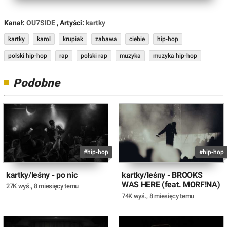
Kanał:
OU7SIDE
, Artyści:
kartky
kartky
karol
krupiak
zabawa
ciebie
hip-hop
polski hip-hop
rap
polski rap
muzyka
muzyka hip-hop
Podobne
#hip-hop
#hip-hop
kartky/leśny - po nic
kartky/leśny - BROOKS
WAS HERE (feat. MORF!NA)
27K wyś.
,
8 miesięcy temu
74K wyś.
,
8 miesięcy temu