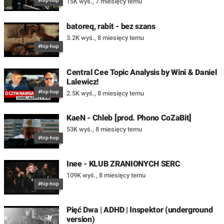
#hip-hop
15K wyś.
,
7 miesięcy temu
batoreq, rabit - bez szans
3.2K wyś.
,
8 miesięcy temu
#hip-hop
Central Cee Topic Analysis by Wini & Daniel
Lalewicz!
#hip-hop
2.5K wyś.
,
8 miesięcy temu
KaeN - Chleb [prod. Phono CoZaBit]
53K wyś.
,
8 miesięcy temu
#hip-hop
Inee - KLUB ZRANIONYCH SERC
109K wyś.
,
8 miesięcy temu
#hip-hop
Pięć Dwa | ADHD | Inspektor (underground
version)