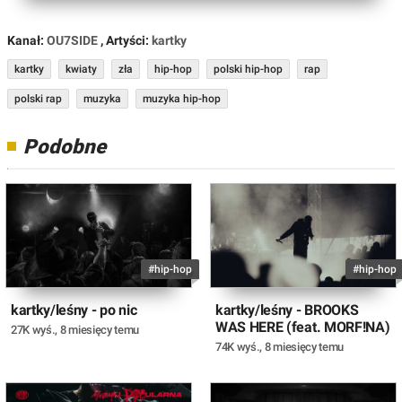
Kanał:
OU7SIDE
, Artyści:
kartky
kartky
kwiaty
zła
hip-hop
polski hip-hop
rap
polski rap
muzyka
muzyka hip-hop
Podobne
#hip-hop
#hip-hop
kartky/leśny - po nic
kartky/leśny - BROOKS
WAS HERE (feat. MORF!NA)
27K wyś.
,
8 miesięcy temu
74K wyś.
,
8 miesięcy temu