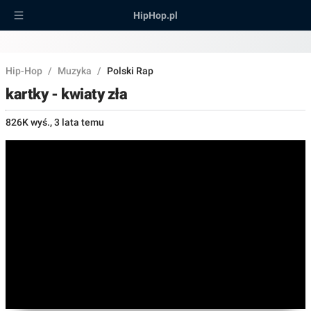
HipHop.pl
Hip-Hop
/
Muzyka
/
Polski Rap
kartky - kwiaty zła
826K wyś.
,
3 lata temu