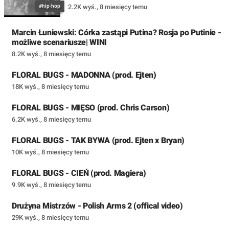
#hip-hop
2.2K wyś.
,
8 miesięcy temu
Marcin Łuniewski: Córka zastąpi Putina? Rosja po Putinie -
możliwe scenariusze| WINI
8.2K wyś.
,
8 miesięcy temu
FLORAL BUGS - MADONNA (prod. Ejten)
18K wyś.
,
8 miesięcy temu
FLORAL BUGS - MIĘSO (prod. Chris Carson)
6.2K wyś.
,
8 miesięcy temu
FLORAL BUGS - TAK BYWA (prod. Ejten x Bryan)
10K wyś.
,
8 miesięcy temu
FLORAL BUGS - CIEŃ (prod. Magiera)
9.9K wyś.
,
8 miesięcy temu
Drużyna Mistrzów - Polish Arms 2 (offical video)
29K wyś.
,
8 miesięcy temu