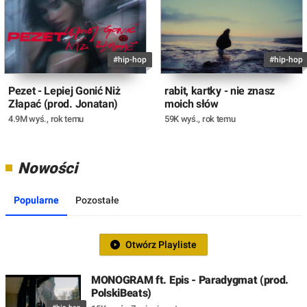
#hip-hop
#hip-hop
Pezet - Lepiej Gonić Niż
rabit, kartky - nie znasz
Złapać (prod. Jonatan)
moich słów
4.9M wyś.
,
rok temu
59K wyś.
,
rok temu
Nowości
Popularne
Pozostałe
Otwórz Playliste
MONOGRAM ft. Epis - Paradygmat (prod.
PolskiBeats)