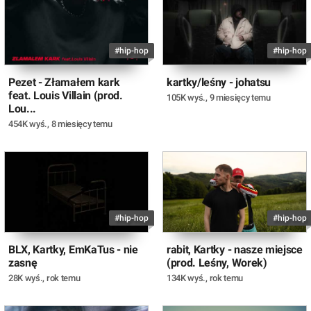
#hip-hop
#hip-hop
Pezet - Złamałem kark
kartky/leśny - johatsu
feat. Louis Villain (prod.
105K wyś.
,
9 miesięcy temu
Lou...
454K wyś.
,
8 miesięcy temu
#hip-hop
#hip-hop
BLX, Kartky, EmKaTus - nie
rabit, Kartky - nasze miejsce
zasnę
(prod. Leśny, Worek)
28K wyś.
,
rok temu
134K wyś.
,
rok temu