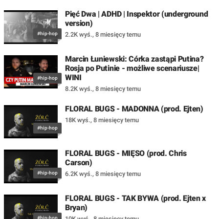
Pięć Dwa | ADHD | Inspektor (underground
version)
#hip-hop
2.2K wyś.
,
8 miesięcy temu
Marcin Łuniewski: Córka zastąpi Putina?
Rosja po Putinie - możliwe scenariusze|
WINI
#hip-hop
8.2K wyś.
,
8 miesięcy temu
FLORAL BUGS - MADONNA (prod. Ejten)
18K wyś.
,
8 miesięcy temu
#hip-hop
FLORAL BUGS - MIĘSO (prod. Chris
Carson)
#hip-hop
6.2K wyś.
,
8 miesięcy temu
FLORAL BUGS - TAK BYWA (prod. Ejten x
Bryan)
#hip-hop
10K wyś.
,
8 miesięcy temu