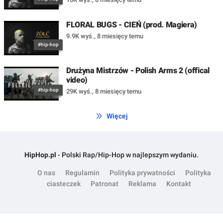
FLORAL BUGS - CIEŃ (prod. Magiera)
9.9K wyś.
,
8 miesięcy temu
#hip-hop
Drużyna Mistrzów - Polish Arms 2 (offical
video)
#hip-hop
29K wyś.
,
8 miesięcy temu
Więcej
HipHop.pl
- Polski Rap/Hip-Hop w najlepszym wydaniu.
O nas
Regulamin
Polityka prywatności
Polityka
ciasteczek
Patronat
Reklama
Kontakt