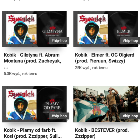
#hip-hop
#hip-hop
Kobik - Gilotyna ft. Abram
Kobik - Elmer ft. OG Olgierd
Montana (prod. Zacheyak,
(prod. Pieruun, Swizzy)
...
25K wyś.
,
rok temu
5.3K wyś.
,
rok temu
#hip-hop
#hip-hop
Kobik - Plamy od farb ft.
Kobik - BESTEVER (prod.
Kosi (prod. Zzzipper, Suli...
Zzzipper)