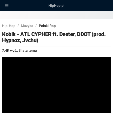
HipHop.pl
Hip-Hop
/
Muzyka
/
Polski Rap
Kobik - ATL CYPHER ft. Dexter, DDOT (prod.
Hypnoz, Jvchu)
7.4K wyś.
,
3 lata temu