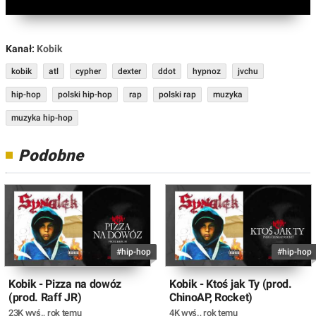
Kanał:
Kobik
kobik
atl
cypher
dexter
ddot
hypnoz
jvchu
hip-hop
polski hip-hop
rap
polski rap
muzyka
muzyka hip-hop
Podobne
#hip-hop
#hip-hop
Kobik - Pizza na dowóz
Kobik - Ktoś jak Ty (prod.
(prod. Raff JR)
ChinoAP, Rocket)
23K wyś.
,
rok temu
4K wyś.
,
rok temu