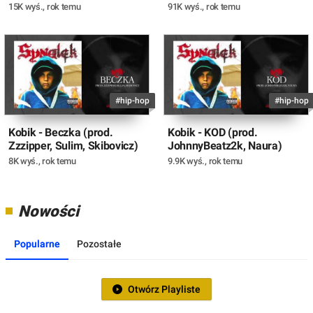
15K wyś.
,
rok temu
91K wyś.
,
rok temu
#hip-hop
#hip-hop
Kobik - Beczka (prod.
Kobik - KOD (prod.
Zzzipper, Sulim, Skibovicz)
JohnnyBeatz2k, Naura)
8K wyś.
,
rok temu
9.9K wyś.
,
rok temu
Nowości
Popularne
Pozostałe
Otwórz Playliste