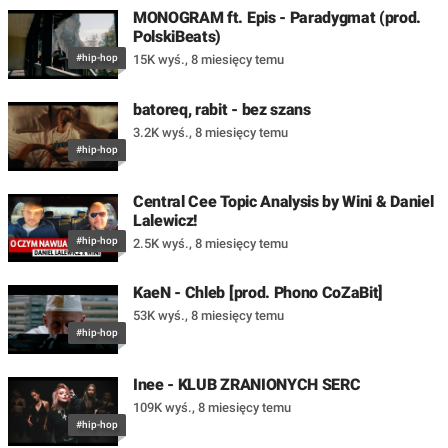
MONOGRAM ft. Epis - Paradygmat (prod.
PolskiBeats)
#hip-hop
15K wyś.
,
8 miesięcy temu
batoreq, rabit - bez szans
3.2K wyś.
,
8 miesięcy temu
#hip-hop
Central Cee Topic Analysis by Wini & Daniel
Lalewicz!
#hip-hop
2.5K wyś.
,
8 miesięcy temu
KaeN - Chleb [prod. Phono CoZaBit]
53K wyś.
,
8 miesięcy temu
#hip-hop
Inee - KLUB ZRANIONYCH SERC
109K wyś.
,
8 miesięcy temu
#hip-hop