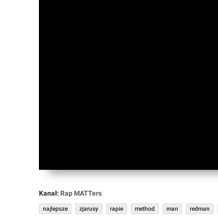
Forum
Market
Okazje
Kanał:
Rap MATTers
najlepsze
zjarusy
rapie
method
man
redman