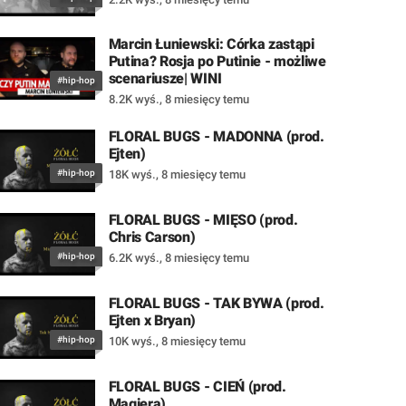
Marcin Łuniewski: Córka zastąpi
Putina? Rosja po Putinie - możliwe
scenariusze| WINI
#hip-hop
8.2K wyś.
,
8 miesięcy temu
FLORAL BUGS - MADONNA (prod.
Ejten)
#hip-hop
18K wyś.
,
8 miesięcy temu
FLORAL BUGS - MIĘSO (prod.
Chris Carson)
#hip-hop
6.2K wyś.
,
8 miesięcy temu
FLORAL BUGS - TAK BYWA (prod.
Ejten x Bryan)
#hip-hop
10K wyś.
,
8 miesięcy temu
FLORAL BUGS - CIEŃ (prod.
Magiera)