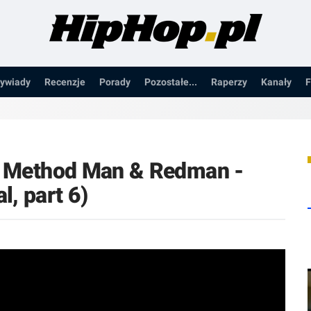
ywiady
Recenzje
Porady
Pozostałe...
Raperzy
Kanały
F
 | Method Man & Redman -
, part 6)