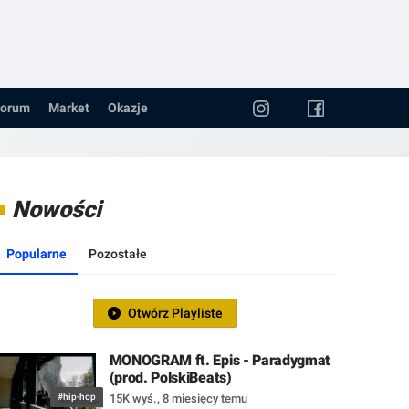
orum
Market
Okazje
Nowości
Popularne
Pozostałe
Otwórz Playliste
MONOGRAM ft. Epis - Paradygmat
(prod. PolskiBeats)
#hip-hop
15K wyś.
,
8 miesięcy temu