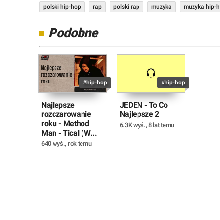
polski hip-hop
rap
polski rap
muzyka
muzyka hip-
Podobne
#hip-hop
#hip-hop
Najlepsze
JEDEN - To Co
rozczarowanie
Najlepsze 2
roku - Method
6.3K wyś.
,
8 lat temu
Man - Tical (W...
640 wyś.
,
rok temu