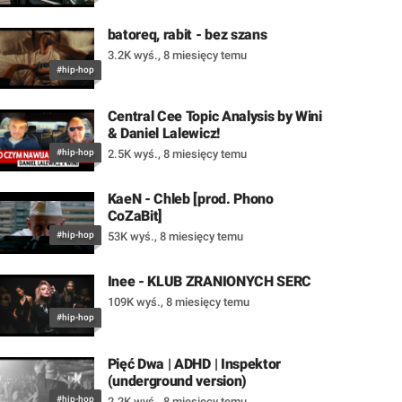
batoreq, rabit - bez szans
3.2K wyś.
,
8 miesięcy temu
#hip-hop
Central Cee Topic Analysis by Wini
& Daniel Lalewicz!
#hip-hop
2.5K wyś.
,
8 miesięcy temu
KaeN - Chleb [prod. Phono
CoZaBit]
#hip-hop
53K wyś.
,
8 miesięcy temu
Inee - KLUB ZRANIONYCH SERC
109K wyś.
,
8 miesięcy temu
#hip-hop
Pięć Dwa | ADHD | Inspektor
(underground version)
#hip-hop
2.2K wyś.
,
8 miesięcy temu