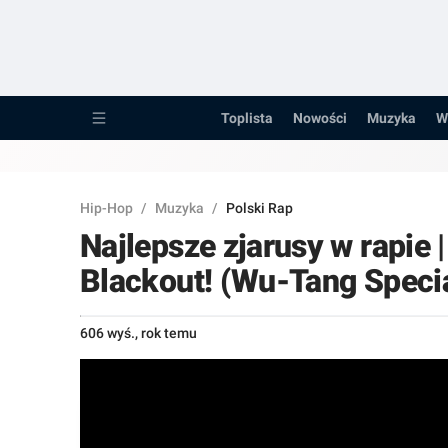
Toplista
Nowości
Toplista
Nowości
Muzyka
W
Muzyka
Wywiady
Hip-Hop
/
Muzyka
/
Polski Rap
Recenzje
Najlepsze zjarusy w rapie
Porady
Blackout! (Wu-Tang Special
Pozostałe...
606 wyś.
,
rok temu
Raperzy
Kanały