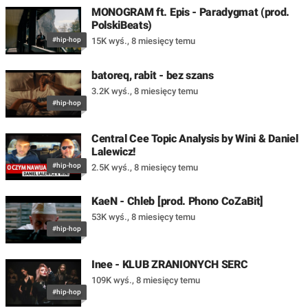
MONOGRAM ft. Epis - Paradygmat (prod.
PolskiBeats)
#hip-hop
15K wyś.
,
8 miesięcy temu
batoreq, rabit - bez szans
3.2K wyś.
,
8 miesięcy temu
#hip-hop
Central Cee Topic Analysis by Wini & Daniel
Lalewicz!
#hip-hop
2.5K wyś.
,
8 miesięcy temu
KaeN - Chleb [prod. Phono CoZaBit]
53K wyś.
,
8 miesięcy temu
#hip-hop
Inee - KLUB ZRANIONYCH SERC
109K wyś.
,
8 miesięcy temu
#hip-hop