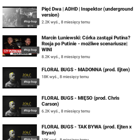
Pięć Dwa | ADHD | Inspektor (underground
version)
#hip-hop
2.2K wyś.
,
8 miesięcy temu
Marcin Łuniewski: Córka zastąpi Putina?
Rosja po Putinie - możliwe scenariusze|
WINI
#hip-hop
8.2K wyś.
,
8 miesięcy temu
FLORAL BUGS - MADONNA (prod. Ejten)
18K wyś.
,
8 miesięcy temu
#hip-hop
FLORAL BUGS - MIĘSO (prod. Chris
Carson)
#hip-hop
6.2K wyś.
,
8 miesięcy temu
FLORAL BUGS - TAK BYWA (prod. Ejten x
Bryan)
#hip-hop
10K wyś.
,
8 miesięcy temu