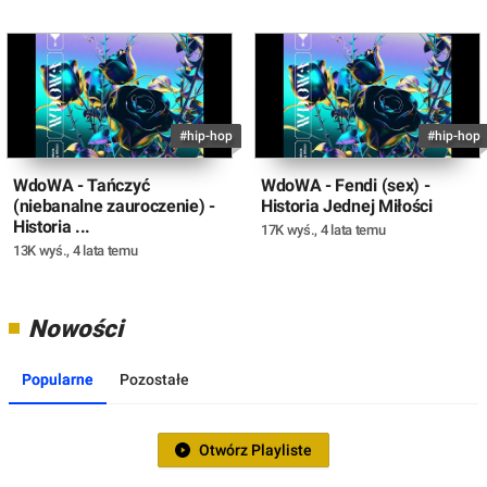
#hip-hop
#hip-hop
WdoWA - Tańczyć
WdoWA - Fendi (sex) -
(niebanalne zauroczenie) -
Historia Jednej Miłości
Historia ...
17K wyś.
,
4 lata temu
13K wyś.
,
4 lata temu
Nowości
Popularne
Pozostałe
Otwórz Playliste