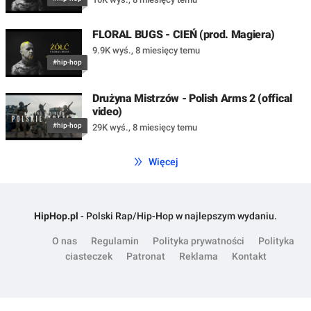
FLORAL BUGS - CIEŃ (prod. Magiera)
9.9K wyś.
,
8 miesięcy temu
#hip-hop
Drużyna Mistrzów - Polish Arms 2 (offical
video)
#hip-hop
29K wyś.
,
8 miesięcy temu
Więcej
HipHop.pl
- Polski Rap/Hip-Hop w najlepszym wydaniu.
O nas
Regulamin
Polityka prywatności
Polityka
ciasteczek
Patronat
Reklama
Kontakt