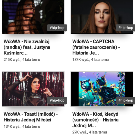
#hip-hop
#hip-hop
WdoWA - Nie zwalniaj
WdoWA - CAPTCHA
(randka) feat. Justyna
(fatalne zauroczenie) -
Kuśmierc...
Historia Je...
215K wyś.
,
4 lata temu
187K wyś.
,
4 lata temu
#hip-hop
#hip-hop
WdoWA - Toast! (miłość) -
WdoWA - Ktoś, kiedyś
Historia Jednej Miłości
(samotność) - Historia
Jednej M...
134K wyś.
,
4 lata temu
27K wyś.
,
4 lata temu