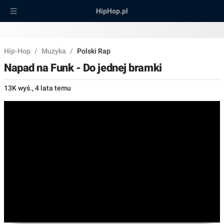
HipHop.pl
Hip-Hop
/
Muzyka
/
Polski Rap
Napad na Funk - Do jednej bramki
13K wyś.
,
4 lata temu