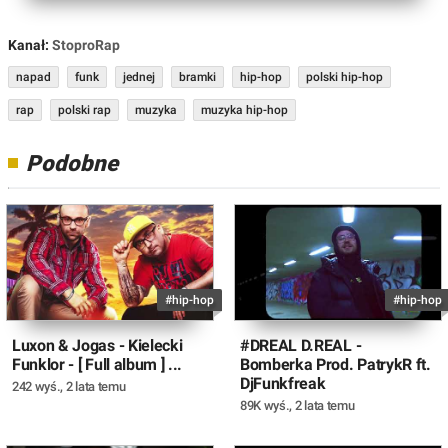
Kanał:
StoproRap
napad
funk
jednej
bramki
hip-hop
polski hip-hop
rap
polski rap
muzyka
muzyka hip-hop
Podobne
#hip-hop
#hip-hop
Luxon & Jogas - Kielecki
#DREAL D.REAL -
Funklor - [ Full album ] ...
Bomberka Prod. PatrykR ft.
DjFunkfreak
242 wyś.
,
2 lata temu
89K wyś.
,
2 lata temu