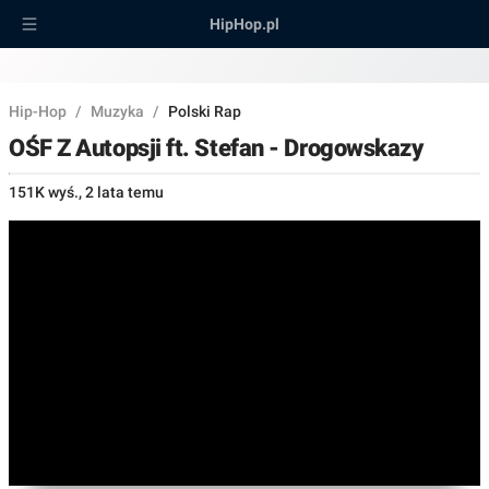
HipHop.pl
Hip-Hop
/
Muzyka
/
Polski Rap
OŚF Z Autopsji ft. Stefan - Drogowskazy
151K wyś.
,
2 lata temu