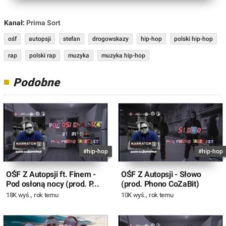
Kanał:
Prima Sort
ośf
autopsji
stefan
drogowskazy
hip-hop
polski hip-hop
rap
polski rap
muzyka
muzyka hip-hop
Podobne
#hip-hop
#hip-hop
OŚF Z Autopsji ft. Finem -
OŚF Z Autopsji - Słowo
Pod osłoną nocy (prod. P...
(prod. Phono CoZaBit)
18K wyś.
,
rok temu
10K wyś.
,
rok temu