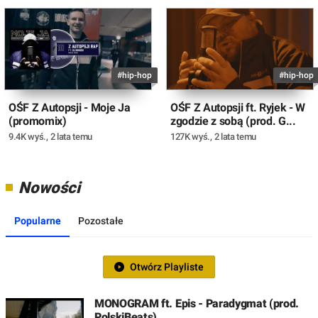
#hip-hop
#hip-hop
OŚF Z Autopsji - Moje Ja
OŚF Z Autopsji ft. Ryjek - W
(promomix)
zgodzie z sobą (prod. G...
9.4K wyś.
,
2 lata temu
127K wyś.
,
2 lata temu
Nowości
Popularne
Pozostałe
Otwórz Playliste
MONOGRAM ft. Epis - Paradygmat (prod.
PolskiBeats)