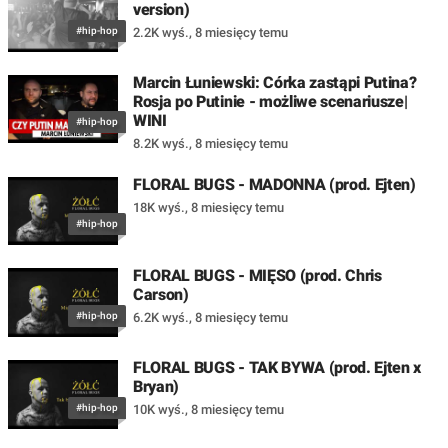
version)
#hip-hop
2.2K wyś.
,
8 miesięcy temu
Marcin Łuniewski: Córka zastąpi Putina?
Rosja po Putinie - możliwe scenariusze|
WINI
#hip-hop
8.2K wyś.
,
8 miesięcy temu
FLORAL BUGS - MADONNA (prod. Ejten)
18K wyś.
,
8 miesięcy temu
#hip-hop
FLORAL BUGS - MIĘSO (prod. Chris
Carson)
#hip-hop
6.2K wyś.
,
8 miesięcy temu
FLORAL BUGS - TAK BYWA (prod. Ejten x
Bryan)
#hip-hop
10K wyś.
,
8 miesięcy temu