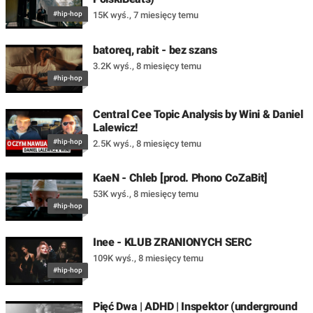
#hip-hop
15K wyś.
,
7 miesięcy temu
batoreq, rabit - bez szans
3.2K wyś.
,
8 miesięcy temu
#hip-hop
Central Cee Topic Analysis by Wini & Daniel
Lalewicz!
#hip-hop
2.5K wyś.
,
8 miesięcy temu
KaeN - Chleb [prod. Phono CoZaBit]
53K wyś.
,
8 miesięcy temu
#hip-hop
Inee - KLUB ZRANIONYCH SERC
109K wyś.
,
8 miesięcy temu
#hip-hop
Pięć Dwa | ADHD | Inspektor (underground