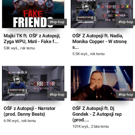
#hip-hop
#hip-hop
Majki TK ft. OŚF z Autopsji,
OŚF Z Autopsji ft. Nadia,
Zyga WPU, Mati - Fake f...
Monika Copper - W stronę
s...
53K wyś.
,
rok temu
5.5K wyś.
,
rok temu
#hip-hop
#hip-hop
OŚF z Autopsji - Narrator
OŚF Z Autopsji ft. Dj
(prod. Danny Beats)
Gondek - Z Autopsji rap
(prod....
6.9K wyś.
,
rok temu
101K wyś.
,
2 lata temu