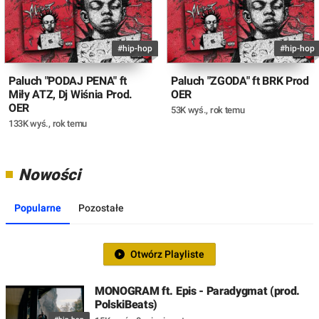
#hip-hop
#hip-hop
Paluch "PODAJ PENA" ft
Paluch "ZGODA" ft BRK Prod
Miły ATZ, Dj Wiśnia Prod.
OER
OER
53K wyś.
,
rok temu
133K wyś.
,
rok temu
Nowości
Popularne
Pozostałe
Otwórz Playliste
MONOGRAM ft. Epis - Paradygmat (prod.
PolskiBeats)