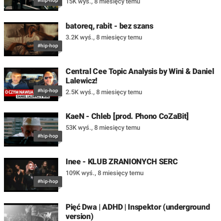
#hip-hop
15K wyś.
,
8 miesięcy temu
batoreq, rabit - bez szans
3.2K wyś.
,
8 miesięcy temu
#hip-hop
Central Cee Topic Analysis by Wini & Daniel
Lalewicz!
#hip-hop
2.5K wyś.
,
8 miesięcy temu
KaeN - Chleb [prod. Phono CoZaBit]
53K wyś.
,
8 miesięcy temu
#hip-hop
Inee - KLUB ZRANIONYCH SERC
109K wyś.
,
8 miesięcy temu
#hip-hop
Pięć Dwa | ADHD | Inspektor (underground
version)