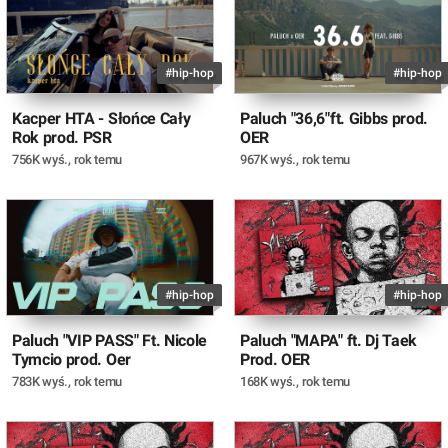
#hip-hop
#hip-hop
Kacper HTA - Słońce Cały
Paluch "36,6"ft. Gibbs prod.
Rok prod. PSR
OER
756K wyś.
,
rok temu
967K wyś.
,
rok temu
#hip-hop
#hip-hop
Paluch "VIP PASS" Ft. Nicole
Paluch "MAPA" ft. Dj Taek
Tymcio prod. Oer
Prod. OER
783K wyś.
,
rok temu
168K wyś.
,
rok temu