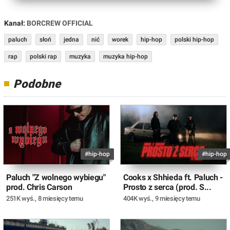
Kanał:
BORCREW OFFICIAL
paluch
słoń
jedna
nić
worek
hip-hop
polski hip-hop
rap
polski rap
muzyka
muzyka hip-hop
Podobne
#hip-hop
#hip-hop
Paluch "Z wolnego wybiegu"
Cooks x Shhieda ft. Paluch -
prod. Chris Carson
Prosto z serca (prod. S...
251K wyś.
,
8 miesięcy temu
404K wyś.
,
9 miesięcy temu