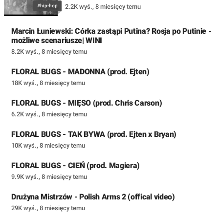
#hip-hop
2.2K wyś.
,
8 miesięcy temu
Marcin Łuniewski: Córka zastąpi Putina? Rosja po Putinie -
możliwe scenariusze| WINI
8.2K wyś.
,
8 miesięcy temu
FLORAL BUGS - MADONNA (prod. Ejten)
18K wyś.
,
8 miesięcy temu
FLORAL BUGS - MIĘSO (prod. Chris Carson)
6.2K wyś.
,
8 miesięcy temu
FLORAL BUGS - TAK BYWA (prod. Ejten x Bryan)
10K wyś.
,
8 miesięcy temu
FLORAL BUGS - CIEŃ (prod. Magiera)
9.9K wyś.
,
8 miesięcy temu
Drużyna Mistrzów - Polish Arms 2 (offical video)
29K wyś.
,
8 miesięcy temu