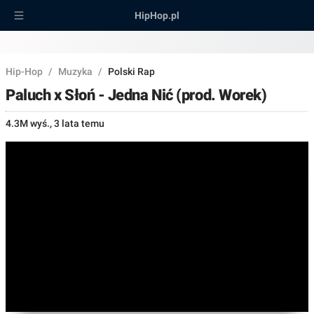
HipHop.pl
Hip-Hop
/
Muzyka
/
Polski Rap
Paluch x Słoń - Jedna Nić (prod. Worek)
4.3M wyś.
,
3 lata temu