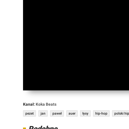
Forum
Market
Okazje
Kanał:
Koka Beats
pezet
jan
paweł
auer
łysy
hip-hop
polski hi
Podobne