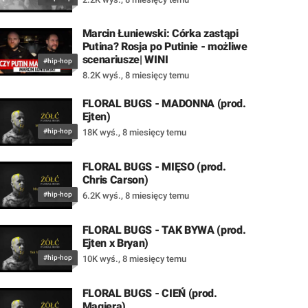
Marcin Łuniewski: Córka zastąpi
Putina? Rosja po Putinie - możliwe
scenariusze| WINI
#hip-hop
8.2K wyś.
,
8 miesięcy temu
FLORAL BUGS - MADONNA (prod.
Ejten)
#hip-hop
18K wyś.
,
8 miesięcy temu
FLORAL BUGS - MIĘSO (prod.
Chris Carson)
#hip-hop
6.2K wyś.
,
8 miesięcy temu
FLORAL BUGS - TAK BYWA (prod.
Ejten x Bryan)
#hip-hop
10K wyś.
,
8 miesięcy temu
FLORAL BUGS - CIEŃ (prod.
Magiera)