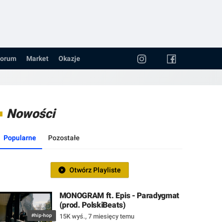
orum
Market
Okazje
Nowości
Popularne
Pozostałe
Otwórz Playliste
MONOGRAM ft. Epis - Paradygmat
(prod. PolskiBeats)
#hip-hop
15K wyś.
,
7 miesięcy temu