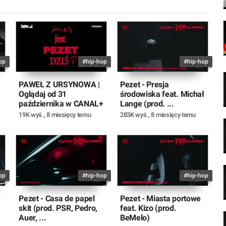
op
#hip-hop
#hip-hop
PAWEŁ Z URSYNOWA |
Pezet - Presja
Oglądaj od 31
środowiska feat. Michał
października w CANAL+
Lange (prod. ...
19K wyś.
,
8 miesięcy temu
283K wyś.
,
8 miesięcy temu
op
#hip-hop
#hip-hop
Pezet - Casa de papel
Pezet - Miasta portowe
skit (prod. PSR, Pedro,
feat. Kizo (prod.
Auer, ...
BeMelo)