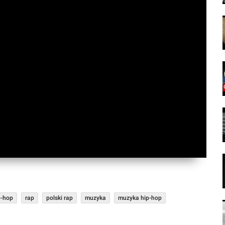
p-hop
rap
polski rap
muzyka
muzyka hip-hop