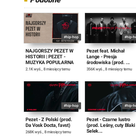
#hip-hop
#hip-h
NAJGORSZY PEZET W
Pezet feat. Michał
HISTORII | PEZET -
Lange - Presja
MUZYKA POPULARNA
środowiska (prod. ...
2.1K wyś.
,
8 miesięcy temu
356K wyś.
,
8 miesięcy temu
#hip-hop
#hip-h
Pezet - Z Polski (prod.
Pezet - Czarne lustro
Da Vosk Docta, favst)
(prod. Leśny, cuty Blaki
Selek...
268K wyś.
,
8 miesięcy temu