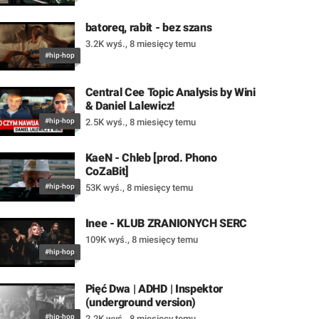
batoreq, rabit - bez szans
3.2K wyś.
,
8 miesięcy temu
#hip-hop
Central Cee Topic Analysis by Wini
& Daniel Lalewicz!
#hip-hop
2.5K wyś.
,
8 miesięcy temu
KaeN - Chleb [prod. Phono
CoZaBit]
#hip-hop
53K wyś.
,
8 miesięcy temu
Inee - KLUB ZRANIONYCH SERC
109K wyś.
,
8 miesięcy temu
#hip-hop
Pięć Dwa | ADHD | Inspektor
(underground version)
#hip-hop
2.2K wyś.
,
8 miesięcy temu