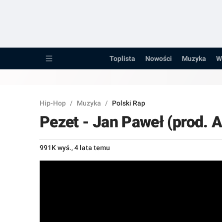
Toplista
Nowości
Toplista
Nowości
Muzyka
W
Muzyka
Wywiady
Hip-Hop
/
Muzyka
/
Polski Rap
Recenzje
Pezet - Jan Paweł (prod. A
Porady
991K wyś.
,
4 lata temu
Pozostałe...
Raperzy
Kanały