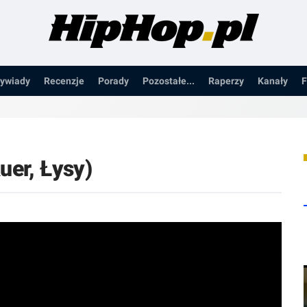
ywiady
Recenzje
Porady
Pozostałe...
Raperzy
Kanały
F
uer, Łysy)