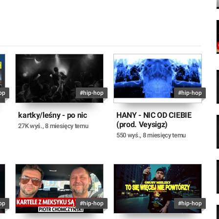
op
#hip-hop
#hip-hop
kartky/leśny - po nic
HANY - NIC OD CIEBIE
(prod. Veysigz)
27K wyś.
,
8 miesięcy temu
550 wyś.
,
8 miesięcy temu
op
#hip-hop
#hip-hop