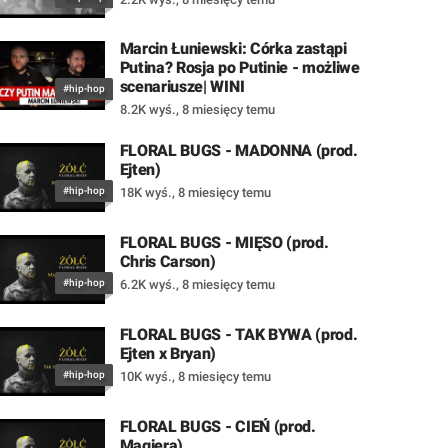
Marcin Łuniewski: Córka zastąpi
Putina? Rosja po Putinie - możliwe
scenariusze| WINI
#hip-hop
8.2K wyś.
,
8 miesięcy temu
FLORAL BUGS - MADONNA (prod.
Ejten)
#hip-hop
18K wyś.
,
8 miesięcy temu
FLORAL BUGS - MIĘSO (prod.
Chris Carson)
#hip-hop
6.2K wyś.
,
8 miesięcy temu
FLORAL BUGS - TAK BYWA (prod.
Ejten x Bryan)
#hip-hop
10K wyś.
,
8 miesięcy temu
FLORAL BUGS - CIEŃ (prod.
Magiera)