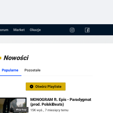
orum
Market
Okazje
Nowości
Popularne
Pozostałe
Otwórz Playliste
MONOGRAM ft. Epis - Paradygmat
(prod. PolskiBeats)
#hip-hop
15K wyś.
,
7 miesięcy temu