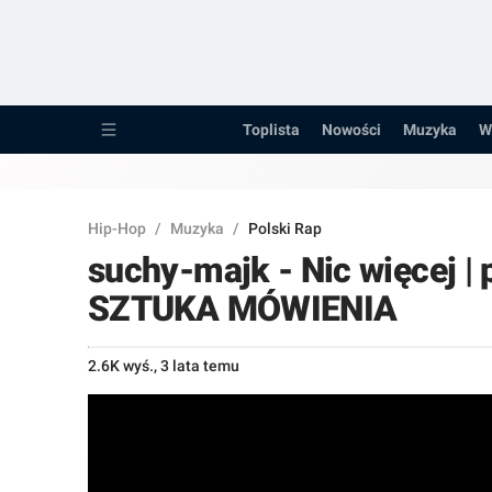
Toplista
Nowości
Toplista
Nowości
Muzyka
W
Muzyka
Wywiady
Hip-Hop
/
Muzyka
/
Polski Rap
Recenzje
suchy-majk - Nic więcej | 
Porady
SZTUKA MÓWIENIA
Pozostałe...
2.6K wyś.
,
3 lata temu
Raperzy
Kanały