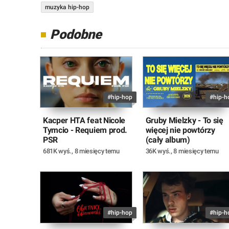
muzyka hip-hop
Podobne
#hip-hop
#hip-h
Kacper HTA feat Nicole
Gruby Mielzky - To się
Tymcio - Requiem prod.
więcej nie powtórzy
PSR
(cały album)
681K wyś.
,
8 miesięcy temu
36K wyś.
,
8 miesięcy temu
#hip-hop
#hip-h