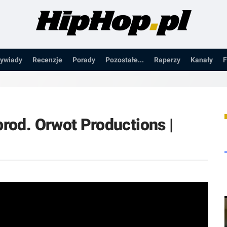
ywiady
Recenzje
Porady
Pozostałe...
Raperzy
Kanały
F
prod. Orwot Productions |