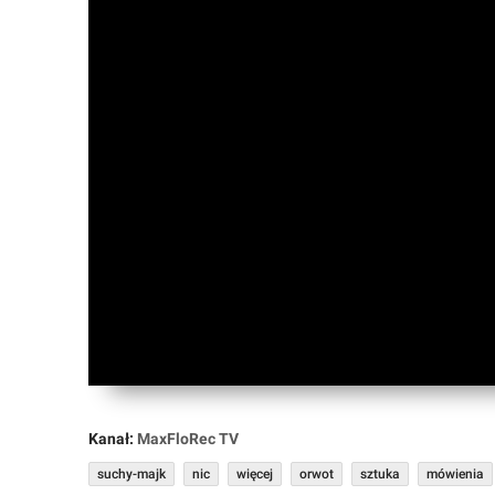
Forum
Market
Okazje
Kanał:
MaxFloRec TV
suchy-majk
nic
więcej
orwot
sztuka
mówienia