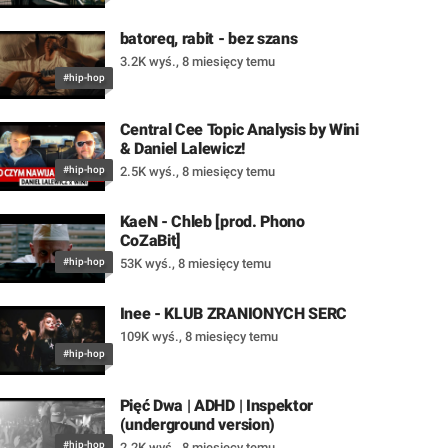
batoreq, rabit - bez szans
3.2K wyś.
,
8 miesięcy temu
#hip-hop
Central Cee Topic Analysis by Wini
& Daniel Lalewicz!
#hip-hop
2.5K wyś.
,
8 miesięcy temu
KaeN - Chleb [prod. Phono
CoZaBit]
#hip-hop
53K wyś.
,
8 miesięcy temu
Inee - KLUB ZRANIONYCH SERC
109K wyś.
,
8 miesięcy temu
#hip-hop
Pięć Dwa | ADHD | Inspektor
(underground version)
#hip-hop
2.2K wyś.
,
8 miesięcy temu