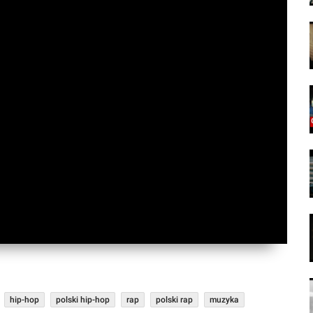
hip-hop
polski hip-hop
rap
polski rap
muzyka