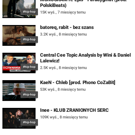
PolskiBeats)
#hip-hop
15K wyś.
,
7 miesięcy temu
batoreq, rabit - bez szans
3.2K wyś.
,
8 miesięcy temu
#hip-hop
Central Cee Topic Analysis by Wini & Daniel
Lalewicz!
#hip-hop
2.5K wyś.
,
8 miesięcy temu
KaeN - Chleb [prod. Phono CoZaBit]
53K wyś.
,
8 miesięcy temu
#hip-hop
Inee - KLUB ZRANIONYCH SERC
109K wyś.
,
8 miesięcy temu
#hip-hop