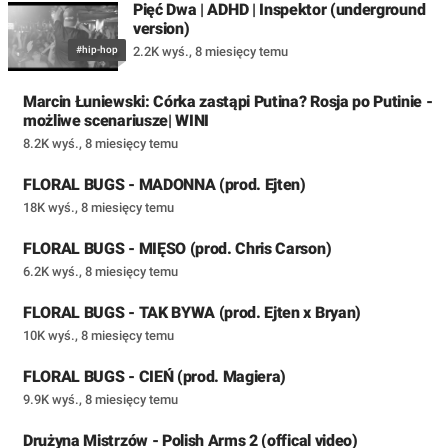
Pięć Dwa | ADHD | Inspektor (underground
version)
#hip-hop
2.2K wyś.
,
8 miesięcy temu
Marcin Łuniewski: Córka zastąpi Putina? Rosja po Putinie -
możliwe scenariusze| WINI
8.2K wyś.
,
8 miesięcy temu
FLORAL BUGS - MADONNA (prod. Ejten)
18K wyś.
,
8 miesięcy temu
FLORAL BUGS - MIĘSO (prod. Chris Carson)
6.2K wyś.
,
8 miesięcy temu
FLORAL BUGS - TAK BYWA (prod. Ejten x Bryan)
10K wyś.
,
8 miesięcy temu
FLORAL BUGS - CIEŃ (prod. Magiera)
9.9K wyś.
,
8 miesięcy temu
Drużyna Mistrzów - Polish Arms 2 (offical video)