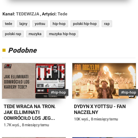
Kanał:
TEDEWIZJA
, Artyści:
Tede
tede
lajny
yottsu
hip-hop
polski hip-hop
rap
polski rap
muzyka
muzyka hip-hop
Podobne
#hip-hop
#hip-hop
TEDE WRACA NA TRON.
DYDYN X YOTTSU - FAN
JAK ELLIMINATI
NACZELNY
ODWRÓCIŁO LOS JEG...
10K wyś.
,
8 miesięcy temu
1.7K wyś.
,
8 miesięcy temu