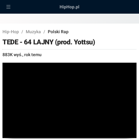
HipHop.pl
Hip-Hop
/
Muzyka
/
Polski Rap
TEDE - 64 LAJNY (prod. Yottsu)
883K wyś.
,
rok temu