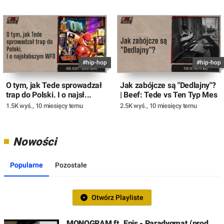
#hip-hop
#hip-hop
O tym, jak Tede sprowadzał
Jak zabójcze są "Dedlajny"?
trap do Polski. I o najsł...
| Beef: Tede vs Ten Typ Mes
1.5K wyś.
,
10 miesięcy temu
2.5K wyś.
,
10 miesięcy temu
Nowości
Popularne
Pozostałe
Otwórz Playliste
MONOGRAM ft. Epis - Paradygmat (prod.