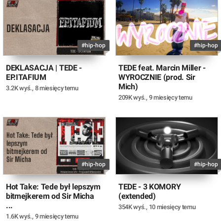
#hip-hop
#hip-hop
DEKLASACJA | TEDE -
TEDE feat. Marcin Miller -
EP.ITAFIUM
WYROCZNIE (prod. Sir
Mich)
3.2K wyś.
,
8 miesięcy temu
209K wyś.
,
9 miesięcy temu
#hip-hop
#hip-hop
Hot Take: Tede był lepszym
TEDE - 3 KOMORY
bitmejkerem od Sir Micha
(extended)
...
354K wyś.
,
10 miesięcy temu
1.6K wyś.
,
9 miesięcy temu