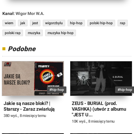
Kanał:
Wigor Mor W.A.
wiem
jak
jest
wigorzbylu
hip-hop
polski hip-hop
rap
polski rap
muzyka
muzyka hip-hop
Podobne
#hip-hop
#hip-hop
Jakie są nasze bloki? |
ZEUS - BURIAL (prod.
Starszy - Zaraz zwiariują
VASHKA) (utwór z albumu
"JEST U...
380 wyś.
,
8 miesięcy temu
10K wyś.
,
8 miesięcy temu