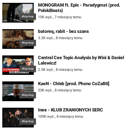
MONOGRAM ft. Epis - Paradygmat (prod.
PolskiBeats)
#hip-hop
15K wyś.
,
7 miesięcy temu
batoreq, rabit - bez szans
3.2K wyś.
,
8 miesięcy temu
#hip-hop
Central Cee Topic Analysis by Wini & Daniel
Lalewicz!
#hip-hop
2.5K wyś.
,
8 miesięcy temu
KaeN - Chleb [prod. Phono CoZaBit]
53K wyś.
,
8 miesięcy temu
#hip-hop
Inee - KLUB ZRANIONYCH SERC
109K wyś.
,
8 miesięcy temu
#hip-hop