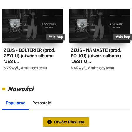
#hip-hop
#hip-hop
ZEUS - BÓLTERIER (prod.
ZEUS - NAMASTE (prod.
ZBYLU) (utwór z albumu
FOLKU) (utwór z albumu
"JEST...
"JEST U...
6.7K wyś.
,
8 miesięcy temu
8.6K wyś.
,
8 miesięcy temu
Nowości
Popularne
Pozostałe
Otwórz Playliste