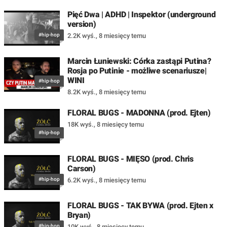
Pięć Dwa | ADHD | Inspektor (underground
version)
#hip-hop
2.2K wyś.
,
8 miesięcy temu
Marcin Łuniewski: Córka zastąpi Putina?
Rosja po Putinie - możliwe scenariusze|
WINI
#hip-hop
8.2K wyś.
,
8 miesięcy temu
FLORAL BUGS - MADONNA (prod. Ejten)
18K wyś.
,
8 miesięcy temu
#hip-hop
FLORAL BUGS - MIĘSO (prod. Chris
Carson)
#hip-hop
6.2K wyś.
,
8 miesięcy temu
FLORAL BUGS - TAK BYWA (prod. Ejten x
Bryan)
#hip-hop
10K wyś.
,
8 miesięcy temu