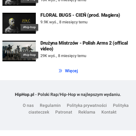
FLORAL BUGS - CIEŃ (prod. Magiera)
9.9K wyś.
,
8 miesięcy temu
#hip-hop
Drużyna Mistrzów - Polish Arms 2 (offical
video)
#hip-hop
29K wyś.
,
8 miesięcy temu
Więcej
HipHop.pl
- Polski Rap/Hip-Hop w najlepszym wydaniu.
O nas
Regulamin
Polityka prywatności
Polityka
ciasteczek
Patronat
Reklama
Kontakt