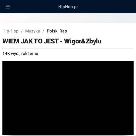
HipHop.pl
Hip-Hop
/
Muzyka
/
Polski Rap
WIEM JAK TO JEST - Wigor&Zbylu
14K wyś.
,
rok temu