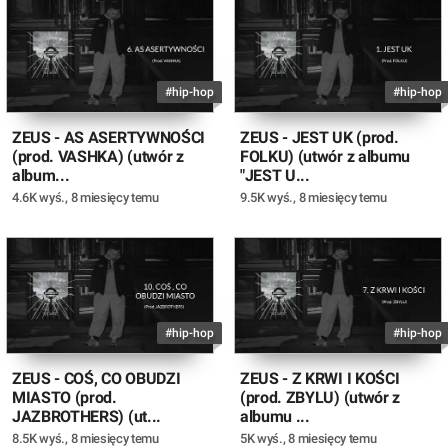
#hip-hop
#hip-hop
ZEUS - AS ASERTYWNOŚCI
ZEUS - JEST UK (prod.
(prod. VASHKA) (utwór z
FOLKU) (utwór z albumu
album...
"JEST U...
4.6K wyś.
,
8 miesięcy temu
9.5K wyś.
,
8 miesięcy temu
#hip-hop
#hip-hop
ZEUS - COŚ, CO OBUDZI
ZEUS - Z KRWI I KOŚCI
MIASTO (prod.
(prod. ZBYLU) (utwór z
JAZBROTHERS) (ut...
albumu ...
8.5K wyś.
,
8 miesięcy temu
5K wyś.
,
8 miesięcy temu